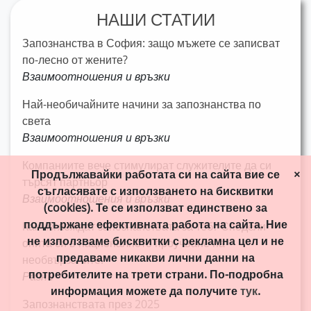
НАШИ СТАТИИ
Запознанства в София: защо мъжете се записват
по-лесно от жените?
Взаимоотношения и връзки
Най-необичайните начини за запознанства по
света
Взаимоотношения и връзки
Компаниите вече стимулират служителите да си
Продължавайки работата си на сайта вие се
×
търсят партньор
съгласявате с използването на бисквитки
Взаимоотношения и връзки
(cookies). Те се използват единствено за
поддържане ефективната работа на сайта. Ние
Как изглеждат запознанствата за теб? Сподели
не използваме бисквитки с рекламна цел и не
опита си в националното проучване на
предаваме никакви лични данни на
необвързаните.
потребителите на трети страни. По-подробна
Разни
информация можете да получите
тук
.
Запознанствата през 2025