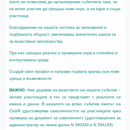
която ни позволява да организираме събитията така, че
на всяко участие да срещаш нови хора, а не едни и същи
участници.
Благодарение на нашата система за записвания и
подбраната общност, увеличаваш значително шанса си
за качествени запознанства.
При нас срещаш реални и проверени хора в спокойна и
контролирана среда.
Създай своя профил и направи първата крачка към нови
срещи и възможности.
ВАЖНО:
Ние държим на качеството на нашите събития –
затова участниците в тях се представят с реалните си
имена и данни. В началото на всяко събитие екипът на
ClubR удостоверява самоличността на участниците чрез
проверка на документ за самоличност (удостоверения за
администратор на лични данни N 390340 и N 394199).