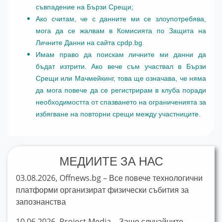
съвпадение на Бързи Срещи;
Ако считам, че с данните ми се злоупотребява,
мога да се жалвам в Комисията по Защита на
Личните Данни на сайта cpdp.bg.
Имам право да поискам личните ми данни да
бъдат изтрити. Ако вече съм участвал в Бързи
Срещи или Мачмейкинг, това ще означава, че няма
да мога повече да се регистрирам в клуба поради
необходимостта от спазването на ограниченията за
избягване на повторни срещи между участниците.
МЕДИИТЕ ЗА НАС
03.08.2026, Offnews.bg – Все повече технологични
платформи организират физически събития за
запознанства
10.06.2026, Project Media – Защо случайните