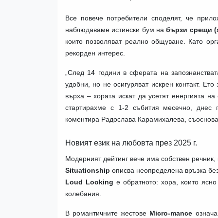
Все повече потребители споделят, че прило
наблюдаваме истински бум на
бързи срещи (
които позволяват реално общуване. Като орг
рекорден интерес.
„След 14 години в сферата на запознанстват
удобни, но не осигуряват искрен контакт. Ето
върха – хората искат да усетят енергията на 
стартирахме с 1-2 събития месечно, днес
коментира Радослава Карамихалева, съоснова
Новият език на любовта през 2025 г.
Модерният дейтинг вече има собствен речник, 
Situationship
описва неопределена връзка без
Loud Looking
е обратното: хора, които ясно 
колебания.
В романтичните жестове
Micro-mance
означав