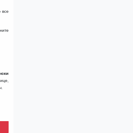
о все
ните
нски
ице,
ч.