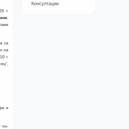
Консултации
5 г.
зани
,
таме
а са
во на
10 г.
ец“,
гри и
 по-