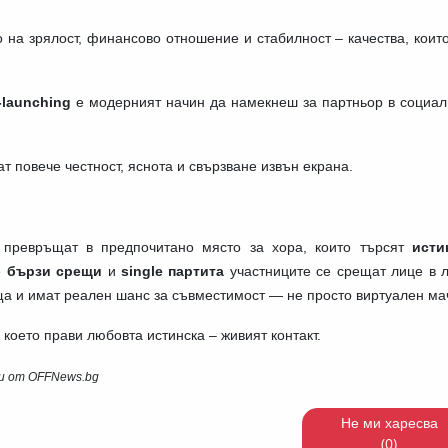
 на зрялост, финансово отношение и стабилност – качества, коит
-launching
е модерният начин да намекнеш за партньор в социал
ат повече честност, яснота и свързване извън екрана.
 превръщат в предпочитано място за хора, които търсят
исти
е
бързи срещи
и
single партита
участниците се срещат лице в л
еща и имат реален шанс за съвместимост — не просто виртуален ма
което прави любовта истинска – живият контакт.
и от OFFNews.bg
Не ми харесва
(0)