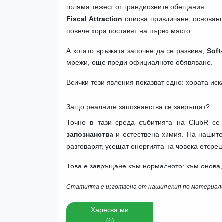
голяма тежест от грандиозните обещания.
Fiscal Attraction
описва привличане, основано
повече хора поставят на първо място.
А когато връзката започне да се развива,
Soft
мрежи, още преди официалното обявяване.
Всички тези явления показват едно: хората иск
Защо реалните запознанства се завръщат?
Точно в тази среда събитията на ClubR се
запознанства
и естествена химия. На нашит
разговарят, усещат енергията на човека отср
Това е завръщане към нормалното: към онова, 
Статията е изготвена от нашия екип по материал
Харесва ми
(6)