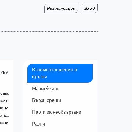
Регистрация
Вход
Взаимоотношения и
 към
връзки
Мачмейкинг
ства
Бързи срещи
вече
лице
Парти за необвързани
та да
озни
Разни