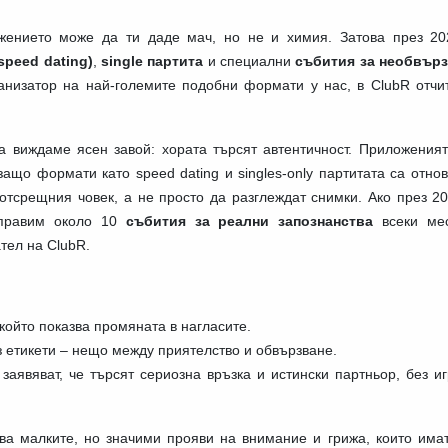
жението може да ти даде мач, но не и химия. Затова през 202
speed dating)
,
single партита
и специални
събития за необвър
анизатор на най-големите подобни формати у нас, в ClubR отчи
а виждаме ясен завой: хората търсят автентичност. Приложеният
 защо формати като speed dating и singles-only партитата са отно
отсрещния човек, а не просто да разглеждат снимки. Ако през 20
 правим около 10
събития за реални запознанства
всеки мес
тел на ClubR.
който показва промяната в нагласите.
 етикети – нещо между приятелство и обвързване.
заявяват, че търсят сериозна връзка и истински партньор, без и
а малките, но значими прояви на внимание и грижа, които имат