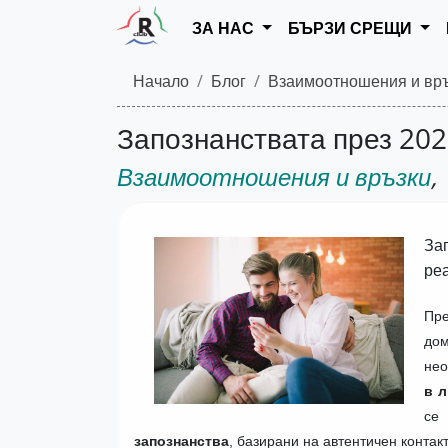
ЗА НАС
БЪРЗИ СРЕЩИ
Начало
Блог
Взаимоотношения и вр
Запознанствата през 20
Взаимоотношения и връзки
,
За
ре
Пр
дом
нео
в 
се
запознанства
, базирани на автентичен контакт