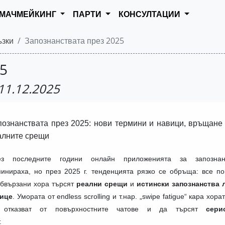
МАЧМЕЙКИНГ
ПАРТИ
КОНСУЛТАЦИИ
ъзки
Запознанствата през 2025
25
 11.12.2025
познанствата през 2025: нови термини и навици, връщане
алните срещи
ез последните години онлайн приложенията за запознан
инираха, но през 2025 г. тенденцията рязко се обръща: все по
бвързани хора търсят
реални срещи
и
истински запознанства 
лице
. Умората от endless scrolling и т.нар. „swipe fatigue“ кара хора
 отказват от повърхностните чатове и да търсят
сери
.