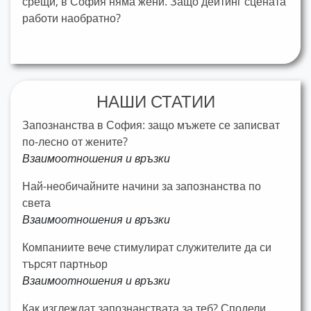
срещи, в София няма жени. Защо дейтинг сцената
работи наобратно?
НАШИ СТАТИИ
Запознанства в София: защо мъжете се записват
по-лесно от жените?
Взаимоотношения и връзки
Най-необичайните начини за запознанства по
света
Взаимоотношения и връзки
Компаниите вече стимулират служителите да си
търсят партньор
Взаимоотношения и връзки
Как изглеждат запознанствата за теб? Сподели