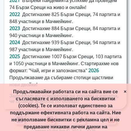
2021
Въпреки пандемията успяхме да проведем
74 Бързи Срещи на живо и онлайн!
2022
Достигнахме 825 Бързи Срещи, 74 партита и
848 участници в Мачмейкинг.
2023
Достигнахме 884 Бързи Срещи, 84 партита и
940 участници в Мачмейкинг.
2024
Достигнахме 939 Бързи Срещи, 94 партита и
987 участници в Мачмейкинг.
2025
Достигнахме 1007 Бързи Срещи, 103 партита
и 1050 участници в Мачмейкинг. Стартирахме нов
формат: "Чай, игри и запознанства"
2026
Продължаваме да събираме стотици щастливи
нови двойки!
Продължавайки работата си на сайта вие се
×
Зареждат ни усмивките на хората и вярата,
съгласявате с използването на бисквитки
че правим живота
по-добър!
(cookies). Те се използват единствено за
поддържане ефективната работа на сайта. Ние
не използваме бисквитки с рекламна цел и не
предаваме никакви лични данни на
www.clubr.bg © 2013 - 2026