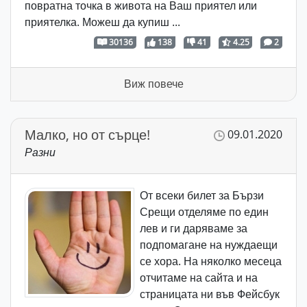
повратна точка в живота на Ваш приятел или
приятелка. Можеш да купиш ...
30136
138
41
4.25
2
Виж повече
Малко, но от сърце!
09.01.2020
Разни
От всеки билет за Бързи
Срещи отделяме по един
лев и ги даряваме за
подпомагане на нуждаещи
се хора. На няколко месеца
отчитаме на сайта и на
страницата ни във Фейсбук