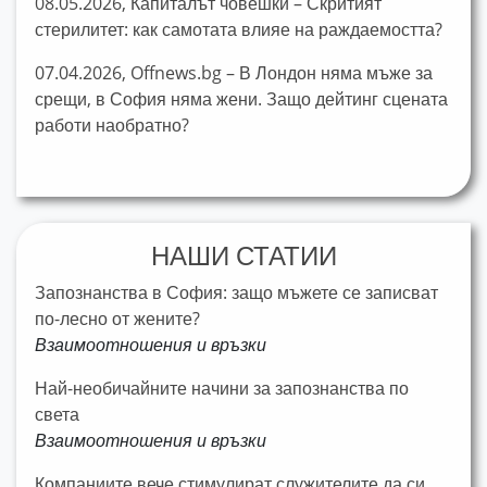
08.05.2026, Капиталът човешки – Скритият
стерилитет: как самотата влияе на раждаемостта?
07.04.2026, Offnews.bg – В Лондон няма мъже за
срещи, в София няма жени. Защо дейтинг сцената
работи наобратно?
НАШИ СТАТИИ
Запознанства в София: защо мъжете се записват
по-лесно от жените?
Взаимоотношения и връзки
Най-необичайните начини за запознанства по
света
Взаимоотношения и връзки
Компаниите вече стимулират служителите да си