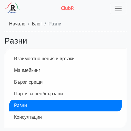
ClubR
Начало
Блог
Разни
Разни
Взаимоотношения и връзки
Мачмейкинг
Бързи срещи
Парти за необвързани
Разни
Консултации