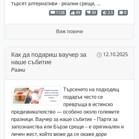
търсят алтернативи - реални срещи, ...
1128
49
39
2.5
0
Виж повече
Как да подариш ваучер за
12.10.2025
наше събитие
Разни
Търсенето на подходящ
подарък често се
превръща в истинско
предизвикателство — особено около големите
празници. Ваучер за наше събитие – Парти за
запознанства или Бързи срещи – е оригинален и
личен жест, който може да се окаже дори