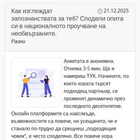
Как изглеждат
21.12.2025
запознанствата за теб? Сподели опита
си в националното проучване на
необвързаните.
Разни
Анкетата е анонимна.
Отнема 3-5 мин. Ще я
намериш ТУК. Начините, по
които хората търсят
подходящ партньор, се
променят динамично през
последното десетилетие.
Онлайн платформите са навсякъде,
възможностите са повече, но усещането, че е
станало по-трудно да срещнеш „подходящия
човек“, е често споделяно. Все повече хора