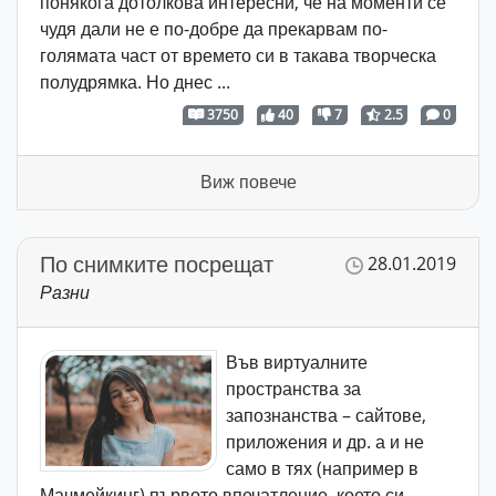
понякога дотолкова интересни, че на моменти се
чудя дали не е по-добре да прекарвам по-
голямата част от времето си в такава творческа
полудрямка. Но днес ...
3750
40
7
2.5
0
Виж повече
По снимките посрещат
28.01.2019
Разни
Във виртуалните
пространства за
запознанства – сайтове,
приложения и др. а и не
само в тях (например в
Мачмейкинг) първото впечатление, което си