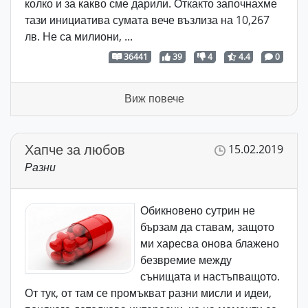
колко и за какво сме дарили. Откакто започнахме
тази инициатива сумата вече възлиза на 10,267
лв. Не са милиони, ...
36441
39
4
4.4
0
Виж повече
Хапче за любов
15.02.2019
Разни
Обикновено сутрин не
бързам да ставам, защото
ми харесва онова блажено
безвремие между
сънищата и настъпващото.
От тук, от там се промъкват разни мисли и идеи,