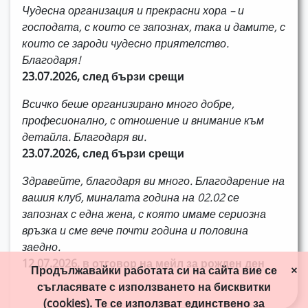
Чудесна организация и прекрасни хора – и
господата, с които се запознах, така и дамите, с
които се зароди чудесно приятелство.
Благодаря!
23.07.2026, след бързи срещи
Всичко беше организирано много добре,
професионално, с отношение и внимание към
детайла. Благодаря ви.
23.07.2026, след бързи срещи
Здравейте, благодаря ви много. Благодарение на
вашия клуб, миналата година на 02.02 се
запознах с една жена, с която имаме сериозна
връзка и сме вече почти година и половина
заедно.
12.07.2026, в отговор на мейл за рожден ден
Продължавайки работата си на сайта вие се
×
съгласявате с използването на бисквитки
(cookies). Те се използват единствено за