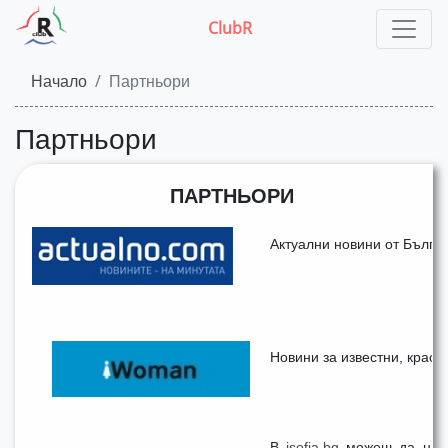
ClubR
Начало
Партньори
Партньори
ПАРТНЬОРИ
Актуални новини от Българ
Новини за известни, краси
В
isofia.bg
можеш да наме