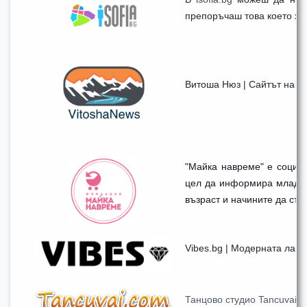
препоръчаш това което ха
Витоша Нюз | Сайтът на С
"Майка навреме" е социа
цел да информира млади
възраст и начините да съх
Vibes.bg | Модерната ла
Танцово студио Tancuvai.c