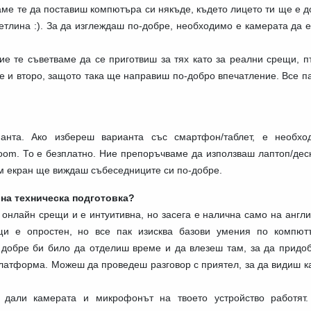
аме те да поставиш компютъра си някъде, където лицето ти ще е 
етлина :). За да изглеждаш по-добре, необходимо е камерата да 
ие те съветваме да се приготвиш за тях като за реални срещи, п
 и второ, защото така ще направиш по-добро впечатление. Все па
нта. Ако избереш варианта със смартфон/таблет, е необхо
om. То е безплатно. Ние препоръчваме да използваш лаптоп/деск
ям екран ще виждаш събеседниците си по-добре.
на техническа подготовка?
 онлайн срещи и е интуитивна, но засега е налична само на англ
щи е опростен, но все пак изисква базови умения по компют
, добре би било да отделиш време и да влезеш там, за да придо
платформа. Можеш да проведеш разговор с приятел, за да видиш к
дали камерата и микрофонът на твоето устройство работят.