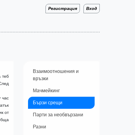
Регистрация
Вход
Взаимоотношения и
 теб
връзки
След
Мачмейкинг
 час
Бързи срещи
атък
ик от
Парти за необвързани
обща
Разни