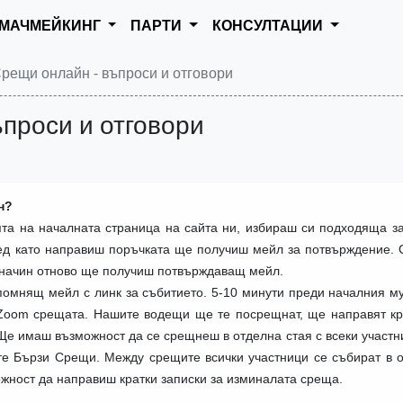
МАЧМЕЙКИНГ
ПАРТИ
КОНСУЛТАЦИИ
рещи онлайн - въпроси и отговори
проси и отговори
н?
та на началната страница на сайта ни, избираш си подходяща за
лед като направиш поръчката ще получиш мейл за потвърждение. 
 начин отново ще получиш потвърждаващ мейл.
омнящ мейл с линк за събитието. 5-10 минути преди началния му
 Zoom срещата. Нашите водещи ще те посрещнат, ще направят кр
Ще имаш възможност да се срещнеш в отделна стая с всеки участн
ките Бързи Срещи. Между срещите всички участници се събират в 
ожност да направиш кратки записки за изминалата среща.