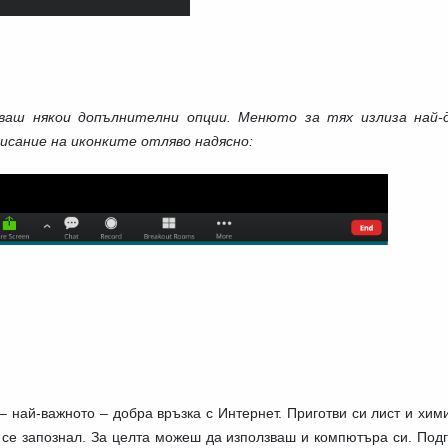
ваш някои допълнителни опции. Менюто за тях излиза най-д
исание на иконките отляво надясно:
?
 най-важното – добра връзка с Интернет. Приготви си лист и хим
и се запознал. За целта можеш да използваш и компютъра си. Под