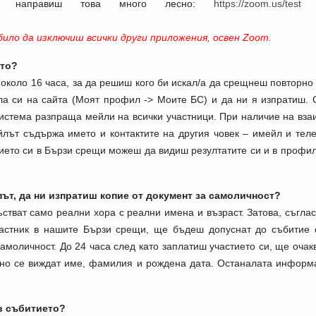
а направиш това много лесно:
https://zoom.us/test
и
ило да изключиш всички други приложения, освен Zoom.
ето?
коло 16 часа, за да решиш кого би искал/а да срещнеш повторно 
ла си на сайта (Моят профил -> Моите БС)
и да ни я изпратиш. 
 система разпраща мейли на всички участници. При наличие на вз
йлът съдържа името и контактите на другия човек – имейл и тел
тието си в Бързи срещи можеш да видиш резултатите си и в профи
ът, да ни изпратиш копие от документ за самоличност?
тват само реални хора с реални имена и възраст. Затова, съглас
астник в нашите Бързи срещи, ще бъдеш допуснат до събитие 
самоличност. До 24 часа след като заплатиш участието си, ще оча
ясно се виждат име, фамилия и рождена дата. Останалата информ
 в събитието?