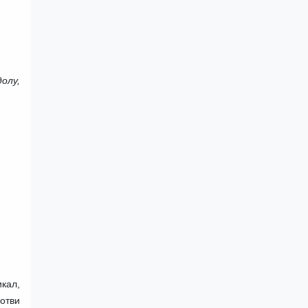
олу,
икал,
готви