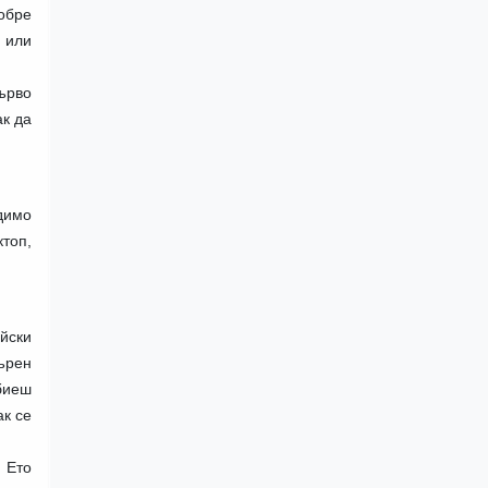
добре
е или
ърво
к да
димо
топ,
ийски
ърен
биеш
ак се
 Ето