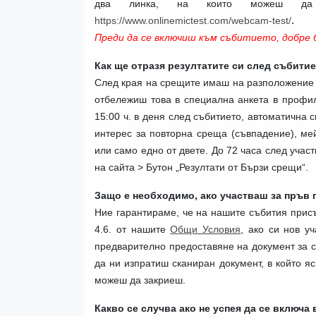
два линка, на които можеш д
.
https://www.onlinemictest.com/webcam-test/
Преди да се включиш към събитието, добре б
Как ще отразя резултатите си след събити
След края на срещите имаш на разположение о
отбележиш това в специална анкета в профи
15:00 ч. в деня след събитието, автоматична
интерес за повторна среща (съвпадение), ме
или само едно от двете.
До 72 часа след учас
на сайта > Бутон „Резултати от Бързи срещи“.
Защо е необходимо, ако участваш за пръв п
Ние гарантираме, че на нашите събития присъс
4.6. от нашите
Общи Условия
,
ако си нов уч
предварително предоставяне на
документ за 
да ни изпратиш сканиран документ, в който 
можеш да закриеш.
Какво се случва ако не успея да се включа