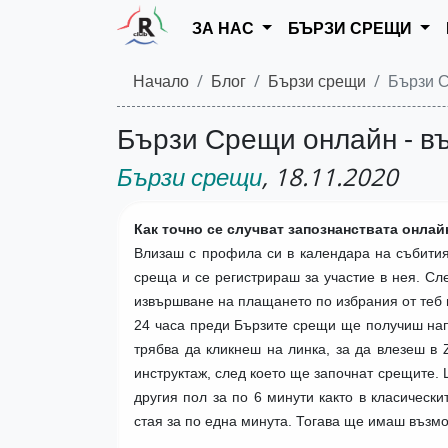
ЗА НАС
БЪРЗИ СРЕЩИ
Начало
Блог
Бързи срещи
Бързи С
Бързи Срещи онлайн - въ
Бързи срещи
, 18.11.2020
Как точно се случват запознанствата онлай
Влизаш с профила си в календара на събития
среща и се регистрираш за участие в нея. С
извършване на плащането по избрания от теб
24 часа преди Бързите срещи ще получиш нап
трябва да кликнеш на линка, за да влезеш в
инструктаж, след което ще започнат срещите. 
другия пол за по 6 минути както в класичес
стая за по една минута. Тогава ще имаш възм