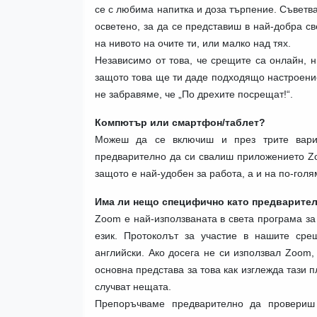
се с любима напитка и доза търпение. Съветв
осветено, за да се представиш в най-добра св
на нивото на очите ти, или малко над тях.
Независимо от това, че срещите са онлайн, н
защото това ще ти даде подходящо настроение
не забравяме, че „По дрехите посрещат!“.
Компютър или смартфон/таблет?
Можеш да се включиш и през трите вариа
предварително да си свалиш приложението Zo
защото е най-удобен за работа, а и на по-гол
Има ли нещо специфично като предварител
Zoom е най-използваната в света програма за
език. Протоколът за участие в нашите сре
английски. Ако досега не си използвал Zoom
основна представа за това как изглежда тази 
случват нещата.
Препоръчваме предварително да провериш 