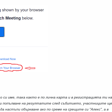
о си име, така както е по лична карта и в регистрацията ти н
при попълване на резултатите след събитието, участниците щ
да настъпи объркване ако по среме на срещите си "Алекс", а в