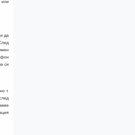
ли
и да
След
аимен
ефон
ла си
но т.
след
кваме
ация