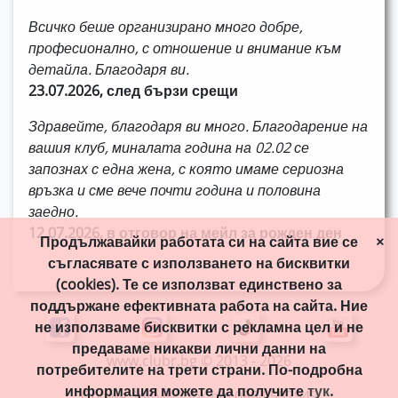
Всичко беше организирано много добре,
професионално, с отношение и внимание към
детайла. Благодаря ви.
23.07.2026, след бързи срещи
Здравейте, благодаря ви много. Благодарение на
вашия клуб, миналата година на 02.02 се
запознах с една жена, с която имаме сериозна
връзка и сме вече почти година и половина
заедно.
12.07.2026, в отговор на мейл за рожден ден
Продължавайки работата си на сайта вие се
×
съгласявате с използването на бисквитки
(cookies). Те се използват единствено за
поддържане ефективната работа на сайта. Ние
не използваме бисквитки с рекламна цел и не
предаваме никакви лични данни на
www.clubr.bg © 2013 - 2026
потребителите на трети страни. По-подробна
информация можете да получите
тук
.
София,
info@clubr.bg
, 0884 557949