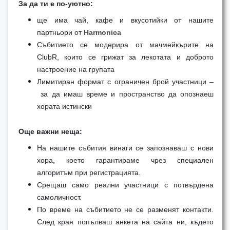
За да ти е по-уютно:
ще има чай, кафе и вкусотийки от нашите
партньори от
Harmonica
Събитието се модерира от мачмейкърите на
ClubR, които се грижат за лекотата и доброто
настроение на групата
Лимитиран формат с ограничен брой участници –
за да имаш време и пространство да опознаеш
хората истински
Още важни неща:
На нашите събития винаги се запознаваш с нови
хора, което гарантираме чрез специален
алгоритъм при регистрацията.
Срещаш само реални участници с потвърдена
самоличност.
По време на събитието не се разменят контакти.
След края попълваш анкета на сайта ни, където