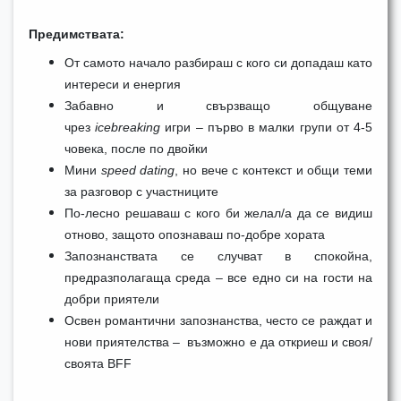
Предимствата:
От самото начало разбираш с кого си допадаш като
интереси и енергия
Забавно и свързващо общуване
чрез
icebreaking
игри – първо в малки групи от 4-5
човека, после по двойки
Мини
speed dating
, но вече с контекст и общи теми
за разговор с участниците
По-лесно решаваш с кого би желал/а да се видиш
отново, защото опознаваш по-добре хората
Запознанствата се случват в спокойна,
предразполагаща среда – все едно си на гости на
добри приятели
Освен романтични запознанства, често се раждат и
нови приятелства – възможно е да откриеш и своя/
своята BFF