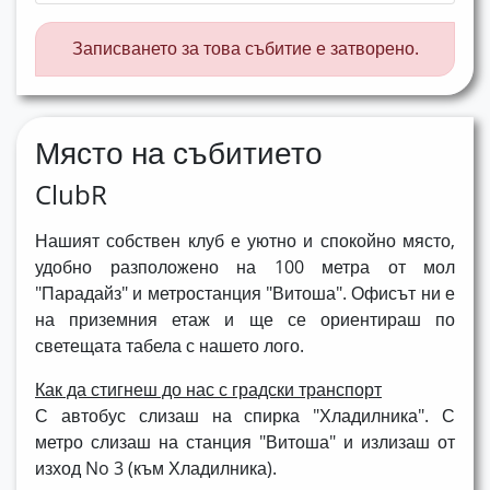
Записването за това събитие е затворено.
Място на събитието
ClubR
Нашият собствен клуб е уютно и спокойно място,
удобно разположено на 100 метра от мол
"Парадайз" и метростанция "Витоша".
Офисът ни е
на приземния етаж и ще се ориентираш по
светещата табела с нашето лого.
Как да стигнеш до нас с градски транспорт
С автобус слизаш на спирка "Хладилника".
С
метро слизаш на станция "Витоша" и излизаш от
изход No 3 (към Хладилника).