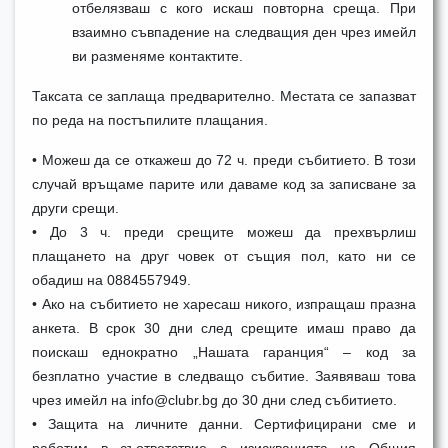
отбелязваш с кого искаш повторна среща. При
взаимно съвпадение на следващия ден чрез имейл
ви разменяме контактите.
Таксата се заплаща предварително. Местата се запазват
по реда на постъпилите плащания.
• Можеш да се откажеш до 72 ч. преди събитието. В този
случай връщаме парите или даваме код за записване за
други срещи.
• До 3 ч. преди срещите можеш да прехвърлиш
плащането на друг човек от същия пол, като ни се
обадиш на 0884557949.
• Ако на събитието не харесаш никого, изпращаш празна
анкета. В срок 30 дни след срещите имаш право да
поискаш еднократно „Нашата гаранция“ – код за
безплатно участие в следващо събитие. Заявяваш това
чрез имейл на info@clubr.bg до 30 дни след събитието.
• Защита на личните данни. Сертифицирани сме и