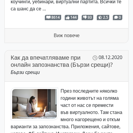
коучинги, уебинари, виртуални партита. Всички те
са шанс да се ...
8614
144
93
2.5
0
Виж повече
Как да впечатляваме при
08.12.2020
онлайн запознанства (Бързи срещи)?
Бързи срещи
През последните няколко
години животът на голяма
част от нас се премести
във виртуалното. Там стана
много нагорещено и откъм
варианти за запознанства. Приложения, сайтове,