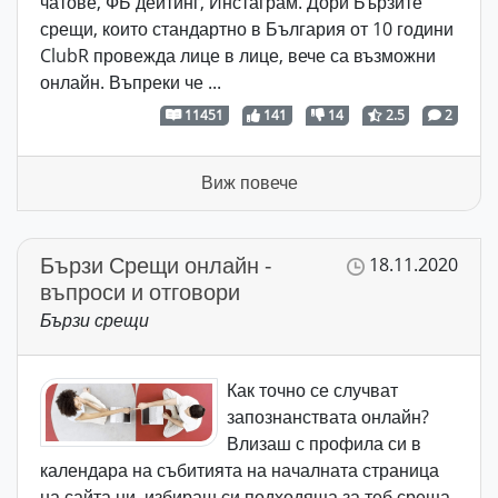
чатове, ФБ дейтинг, Инстаграм. Дори Бързите
срещи, които стандартно в България от 10 години
ClubR провежда лице в лице, вече са възможни
онлайн. Въпреки че ...
11451
141
14
2.5
2
Виж повече
Бързи Срещи онлайн -
18.11.2020
въпроси и отговори
Бързи срещи
Как точно се случват
запознанствата онлайн?
Влизаш с профила си в
календара на събитията на началната страница
на сайта ни, избираш си подходяща за теб среща