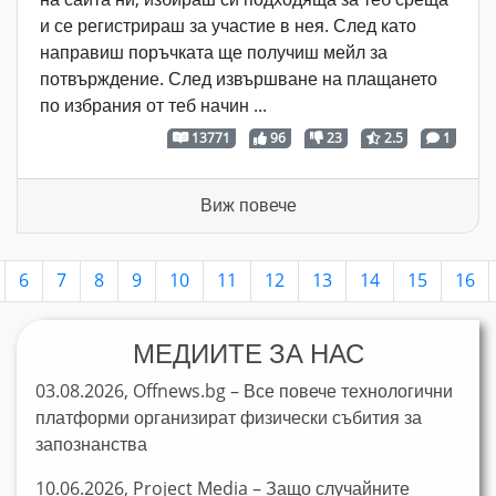
и се регистрираш за участие в нея. След като
направиш поръчката ще получиш мейл за
потвърждение. След извършване на плащането
по избрания от теб начин ...
13771
96
23
2.5
1
Виж повече
6
7
8
9
10
11
12
13
14
15
16
МЕДИИТЕ ЗА НАС
03.08.2026, Offnews.bg – Все повече технологични
платформи организират физически събития за
запознанства
10.06.2026, Project Media – Защо случайните