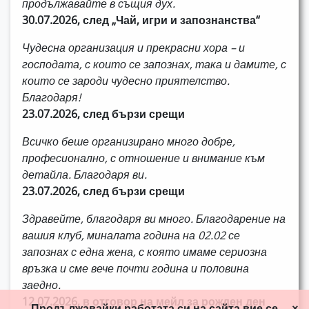
продължавайте в същия дух.
30.07.2026, след „Чай, игри и запознанства“
Чудесна организация и прекрасни хора – и
господата, с които се запознах, така и дамите, с
които се зароди чудесно приятелство.
Благодаря!
23.07.2026, след бързи срещи
Всичко беше организирано много добре,
професионално, с отношение и внимание към
детайла. Благодаря ви.
23.07.2026, след бързи срещи
Здравейте, благодаря ви много. Благодарение на
вашия клуб, миналата година на 02.02 се
запознах с една жена, с която имаме сериозна
връзка и сме вече почти година и половина
заедно.
12.07.2026, в отговор на мейл за рожден ден
Продължавайки работата си на сайта вие се
×