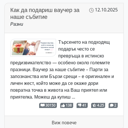
Как да подариш ваучер за
12.10.2025
наше събитие
Разни
Търсенето на подходящ
подарък често се
превръща в истинско
предизвикателство — особено около големите
празници. Ваучер за наше събитие – Парти за
запознанства или Бързи срещи – е оригинален и
личен жест, който може да се окаже дори
повратна точка в живота на Ваш приятел или
приятелка. Можеш да купиш ...
30150
138
41
4.25
2
Виж повече