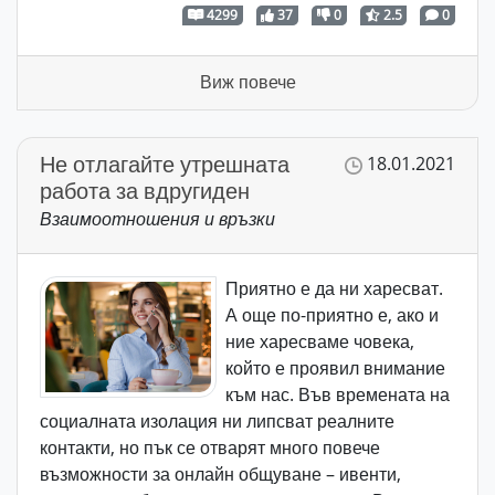
4299
37
0
2.5
0
Виж повече
Не отлагайте утрешната
18.01.2021
работа за вдругиден
Взаимоотношения и връзки
Приятно е да ни харесват.
А още по-приятно е, ако и
ние харесваме човека,
който е проявил внимание
към нас. Във времената на
социалната изолация ни липсват реалните
контакти, но пък се отварят много повече
възможности за онлайн общуване – ивенти,